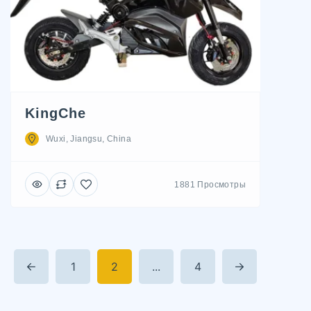
KingChe
Wuxi, Jiangsu, China
1881 Просмотры
1
2
...
4