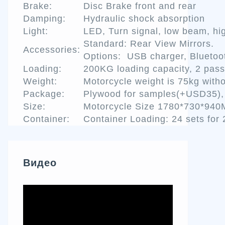
Brake:
Disc Brake front and rear
Damping:
Hydraulic shock absorption
Light:
LED, Turn signal, low beam, hig
Standard: Rear View Mirrors.
Accessories:
Options: USB charger, Bluetoot
Loading:
200KG loading capacity, 2 pas
Weight:
Motorcycle weight is 75kg witho
Package:
Plywood for samples(+USD35), s
Size:
Motorcycle Size 1780*730*94
Container:
Container Loading: 24 sets for
Видео