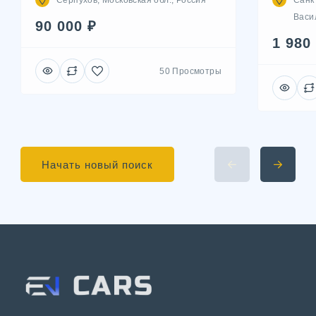
Серпухов, Московская обл., Россия
Санк
Васил
90 000 ₽
1 980
50 Просмотры
Начать новый поиск