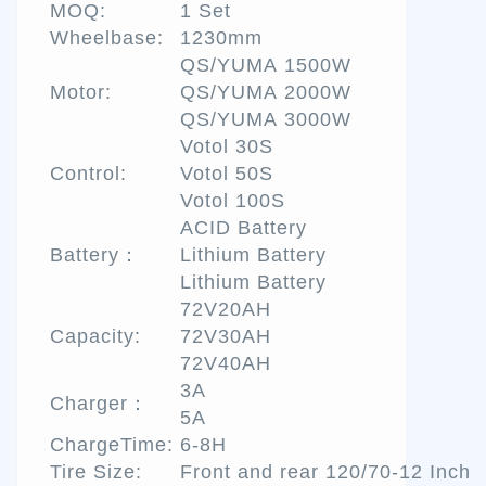
MOQ:
1 Set
Wheelbase:
1230mm
QS/YUMA 1500W
Motor:
QS/YUMA 2000W
QS/YUMA 3000W
Votol 30S
Control:
Votol 50S
Votol 100S
ACID Battery
Battery：
Lithium Battery
Lithium Battery
72V20AH
Capacity:
72V30AH
72V40AH
3A
Charger：
5A
ChargeTime:
6-8H
Tire Size:
Front and rear 120/70-12 Inch