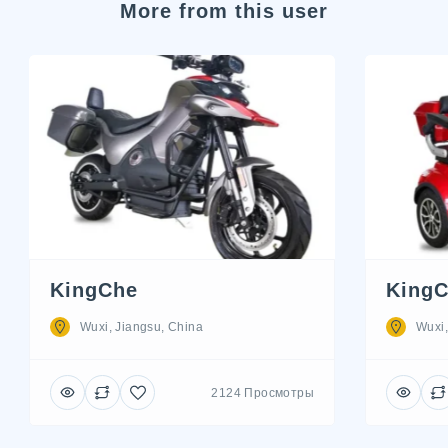
More from this user
KingChe
KingC
Wuxi, Jiangsu, China
Wuxi,
2124 Просмотры