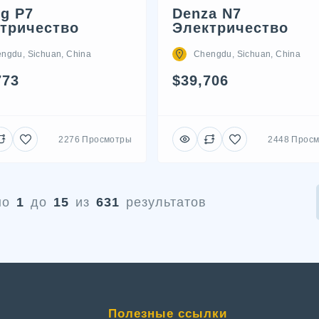
g P7
Denza N7
тричество
Электричество
ngdu, Sichuan, China
Chengdu, Sichuan, China
773
$39,706
2276 Просмотры
2448 Прос
но
1
до
15
из
631
результатов
Полезные ссылки