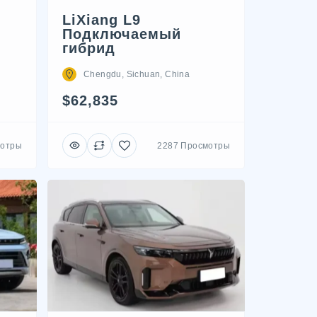
LiXiang L9
Подключаемый
гибрид
Chengdu, Sichuan, China
$62,835
мотры
2287 Просмотры