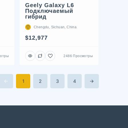
Geely Galaxy L6
Подключаемый
гибрид
Chengdu, Sichuan, China
$12,977
мотры
2486 Просмотры
1
2
3
4