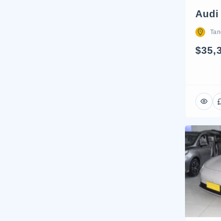
Audi
Tan
$35,