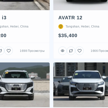
 i3
AVATR 12
gshan, Hebei, China
Tangshan, Hebei, China
200
$35,400
1698 Просмотры
1666 Прос