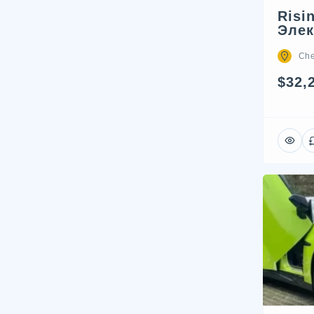
Risi
Элек
Che
$32,