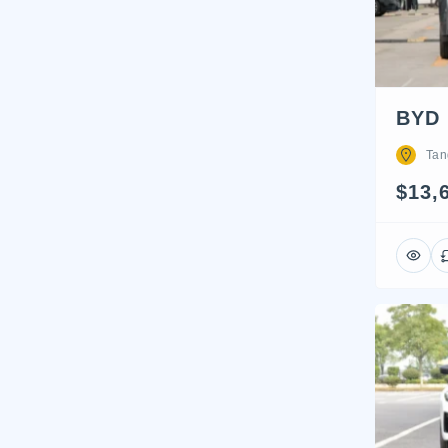
BYD 
Tan
$13,