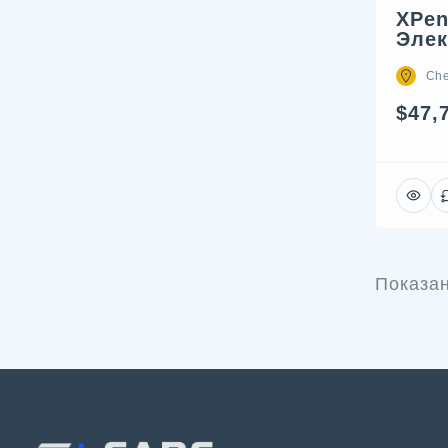
XPen
Элек
Che
$47,
Показа