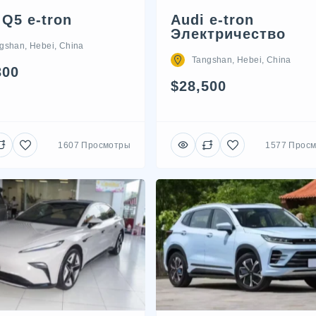
Audi e-tron
 Q5 e-tron
Электричество
gshan, Hebei, China
Tangshan, Hebei, China
300
$28,500
1607 Просмотры
1577 Прос