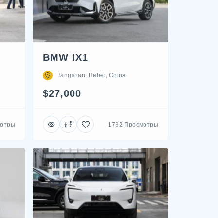
BMW iX1
Tangshan, Hebei, China
$27,000
мотры
1732 Просмотры