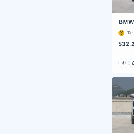
BMW
Tan
$32,