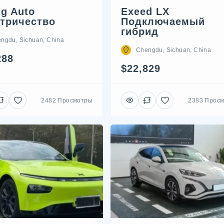
ng Auto
Exeed LX
тричество
Подключаемый
гибрид
ngdu, Sichuan, China
Chengdu, Sichuan, China
288
$22,829
2482 Просмотры
2383 Прос