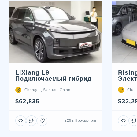
LiXiang L9
Risin
Подключаемый гибрид
Элек
Chengdu, Sichuan, China
Chen
$62,835
$32,2
2292 Просмотры