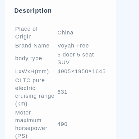
Description
Place of
China
Origin
Brand Name
Voyah Free
5 door 5 seat
body type
SUV
LxWxH(mm)
4905×1950×1645
CLTC pure
electric
631
cruising range
(km)
Motor
maximum
490
horsepower
(PS)