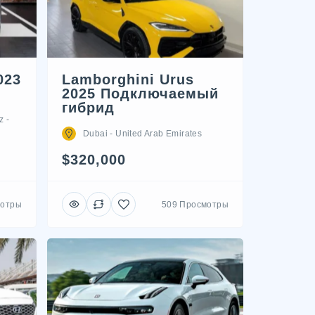
023
Lamborghini Urus
2025 Подключаемый
гибрид
z -
Dubai - United Arab Emirates
$320,000
мотры
509 Просмотры