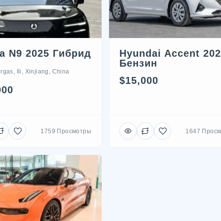
a N9 2025 Гибрид
Hyundai Accent 20
Бензин
rgas, Ili, Xinjiang, China
$15,000
900
1759 Просмотры
1647 Прос