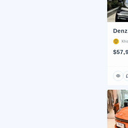
Denz
Kho
$57,