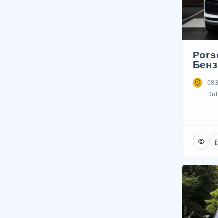
Pors
Бенз
683
Dub