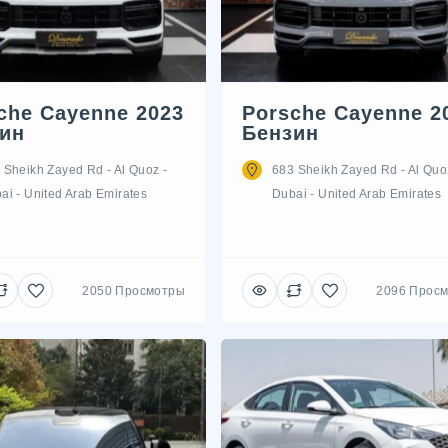
che Cayenne 2023
Porsche Cayenne 2
ин
Бензин
 Sheikh Zayed Rd - Al Quoz -
683 Sheikh Zayed Rd - Al Quo
ai - United Arab Emirates
Dubai - United Arab Emirates
2050 Просмотры
2096 Прос