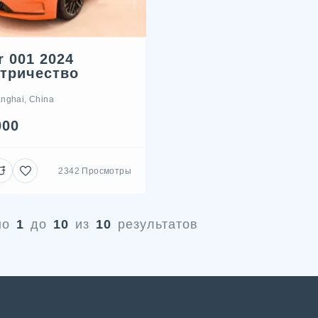
r 001 2024
тричество
nghai, China
000
2342 Просмотры
но
1
до
10
из
10
результатов