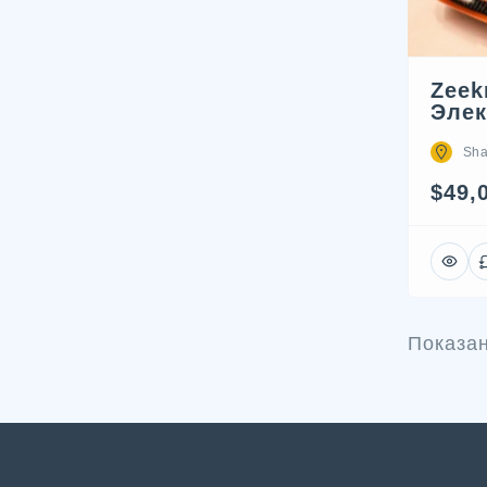
Zeek
Элек
Sha
$49,
Показа