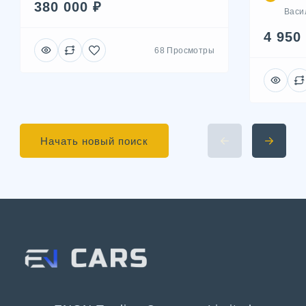
380 000 ₽
Васил
4 950
68 Просмотры
Начать новый поиск