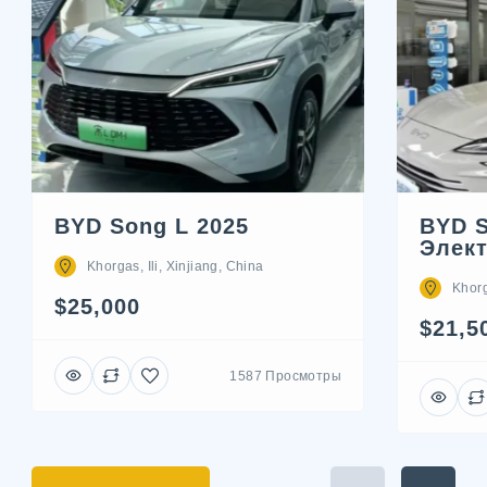
BYD Song L 2025
BYD S
Элек
Khorgas, Ili, Xinjiang, China
Khorg
$25,000
$21,5
1587 Просмотры