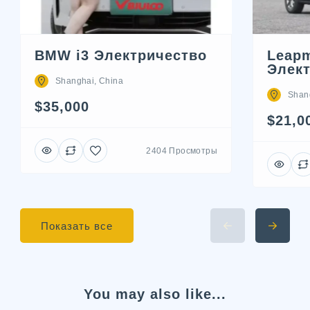
BMW i3 Электричество
Leapm
Элек
Shanghai, China
Shan
$35,000
$21,0
2404 Просмотры
Показать все
You may also like...