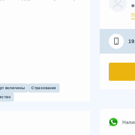
П
19
орт включены
Страхование
ество
Напи