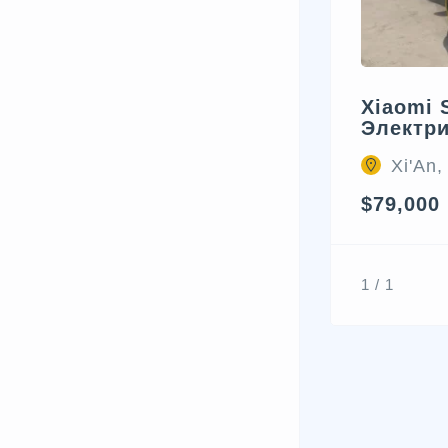
Xiaomi 
Электр
Xi'An,
$79,000
1 / 1