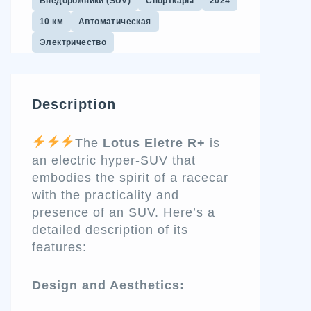
Внедорожники (SUV)
Спорткары
2024
10 км
Автоматическая
Электричество
Description
The
Lotus Eletre R+
is
an electric hyper-SUV that
embodies the spirit of a racecar
with the practicality and
presence of an SUV. Here’s a
detailed description of its
features:
Design and Aesthetics: