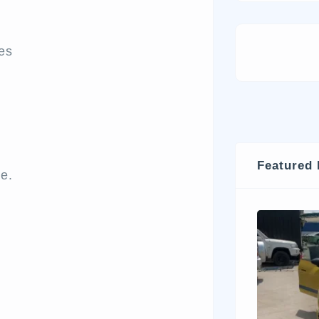
les
Featured 
e.