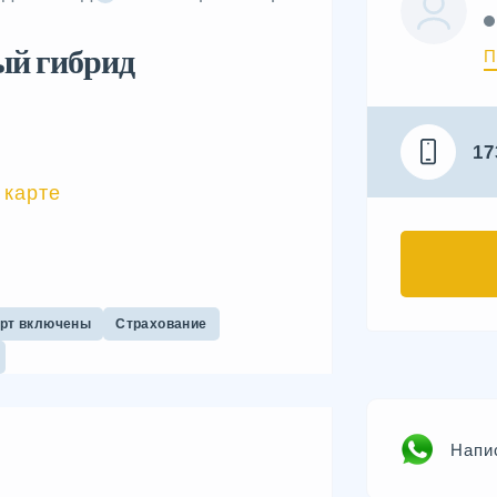
й гибрид
П
17
 карте
орт включены
Страхование
Напи