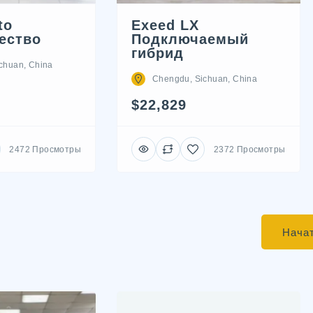
to
Exeed LX
ество
Подключаемый
гибрид
chuan, China
Chengdu, Sichuan, China
$22,829
2472 Просмотры
2372 Просмотры
Начат