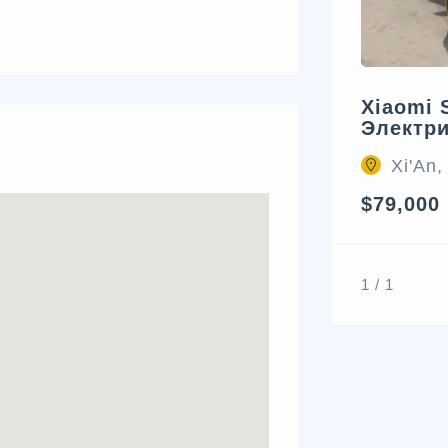
Xiaomi 
Электр
Xi'An,
$79,000
1 / 1