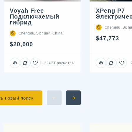
Voyah Free
XPeng P7
Подключаемый
Электриче
гибрид
Chengdu, Sichu
Chengdu, Sichuan, China
$47,773
$20,000
2347 Просмотры
ь новый поиск