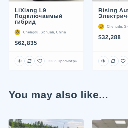
LiXiang L9
Rising Au
Подключаемый
Электрич
гибрид
Chengdu, Si
Chengdu, Sichuan, China
$32,288
$62,835
2286 Просмотры
You may also like...