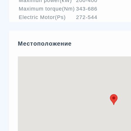
Maximun power(kW)
200-400
Maximum torque(Nm)
343-686
Electric Motor(Ps)
272-544
Местоположение