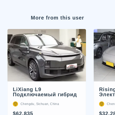
More from this user
LiXiang L9
Risin
Подключаемый гибрид
Элек
Chengdu, Sichuan, China
Chen
$62,835
$32,2