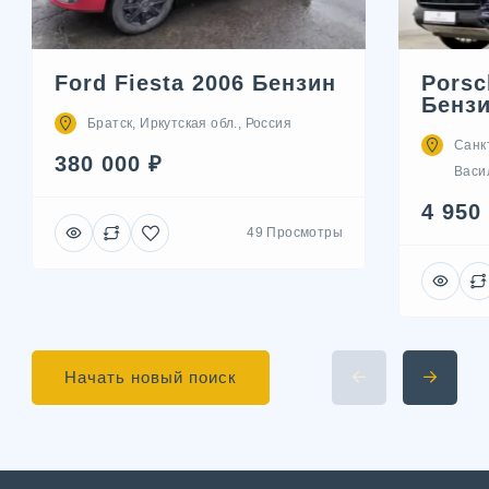
Ford Fiesta 2006 Бензин
Porsc
Бенз
Братск, Иркутская обл., Россия
Санк
380 000 ₽
Васил
4 950
49 Просмотры
Начать новый поиск