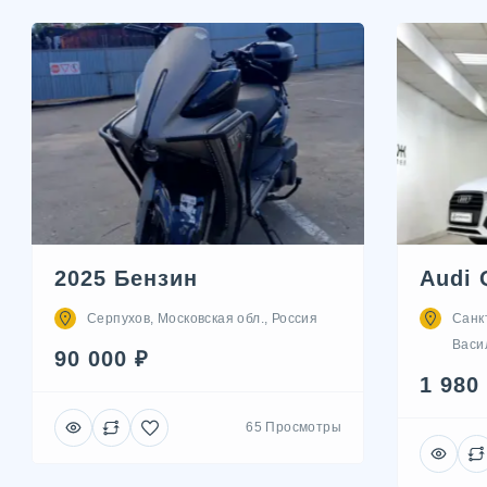
2025 Бензин
Audi 
Серпухов, Московская обл., Россия
Санк
Васил
90 000 ₽
1 980
65 Просмотры