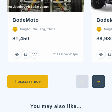
BodeMoto
Bode
Ningbo, Zhejiang, China
Ningb
$1,450
$8,98
2111 Просмотры
Показать все
You may also like...