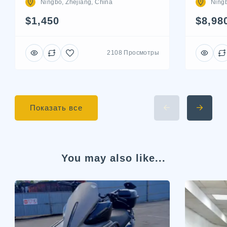
Ningbo, Zhejiang, China
Ningb
$1,450
$8,98
2108 Просмотры
Показать все
You may also like...