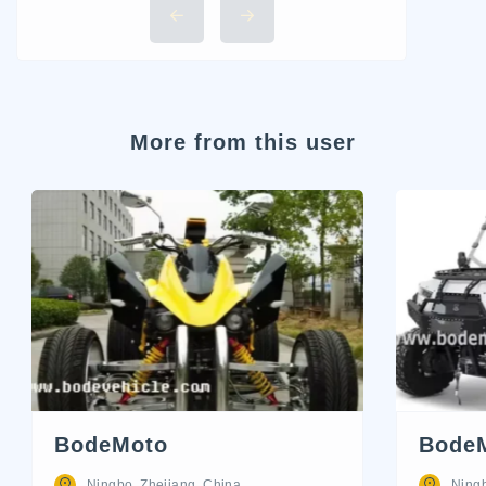
More from this user
BodeMoto
Bode
Ningbo, Zhejiang, China
Ningb