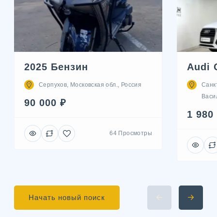
2025 Бензин
Audi 
Серпухов, Московская обл., Россия
Санк
Васил
90 000 ₽
1 980
64 Просмотры
Начать новый поиск