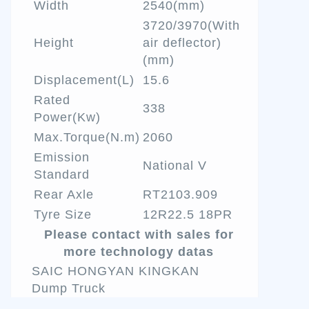
Width
2540(mm)
3720/3970(With
Height
air deflector)
(mm)
Displacement(L)
15.6
Rated
338
Power(Kw)
Max.Torque(N.m)
2060
Emission
National V
Standard
Rear Axle
RT2103.909
Tyre Size
12R22.5 18PR
Please contact with sales for
more technology datas
SAIC HONGYAN KINGKAN
Dump Truck