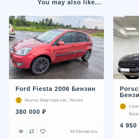
You may also like...
Ford Fiesta 2006 Бензин
Porsc
Бенз
Братск, Иркутская обл., Россия
Санк
380 000 ₽
Васил
4 950
48 Просмотры