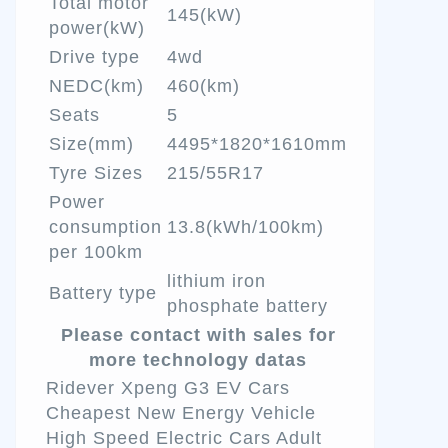
Total motor
145(kW)
power(kW)
Drive type
4wd
NEDC(km)
460(km)
Seats
5
Size(mm)
4495*1820*1610mm
Tyre Sizes
215/55R17
Power
consumption
13.8(kWh/100km)
per 100km
lithium iron
Battery type
phosphate battery
Please contact with sales for
more technology datas
Ridever Xpeng G3 EV Cars
Cheapest New Energy Vehicle
High Speed Electric Cars Adult