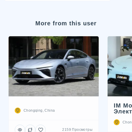
More from this user
IM Mo
Элек
Chongqing, China
Chon
2159 Просмотры