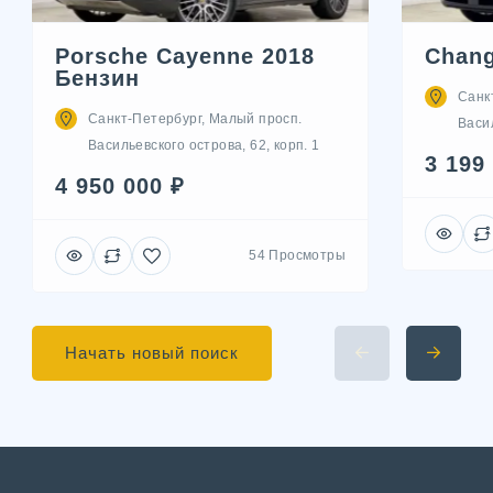
Porsche Cayenne 2018
Chang
Бензин
Санк
Санкт-Петербург, Малый просп.
Васил
Васильевского острова, 62, корп. 1
3 199
4 950 000 ₽
54 Просмотры
Начать новый поиск