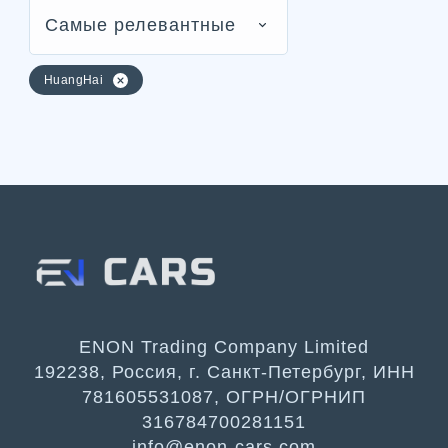
Самые релевантные
HuangHai
ENON Trading Company Limited
192238, Россия, г. Санкт-Петербург, ИНН
781605531087, ОГРН/ОГРНИП
316784700281151
info@enon-cars.com