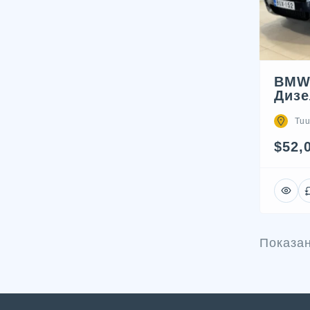
BMW 
Дизе
Tuu
$52,
Показа