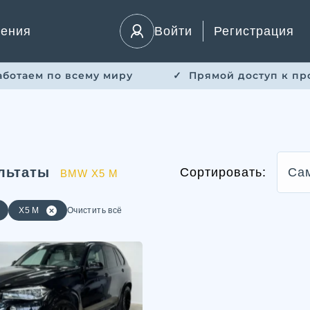
ления
Войти
Регистрация
Работаем по всему миру
✓ ​ Прямой доступ к пр
льтаты
Сортировать:
Са
BMW X5 M
X5 M
Очистить всё