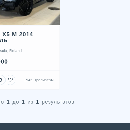
X5 M 2014
ль
sula, Finland
000
1546 Просмотры
но
1
до
1
из
1
результатов