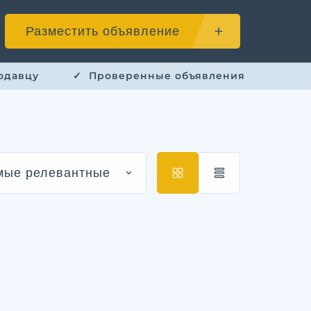
Разместить объявление
одавцу
✓ ​ Проверенные объявления
мые релевантные