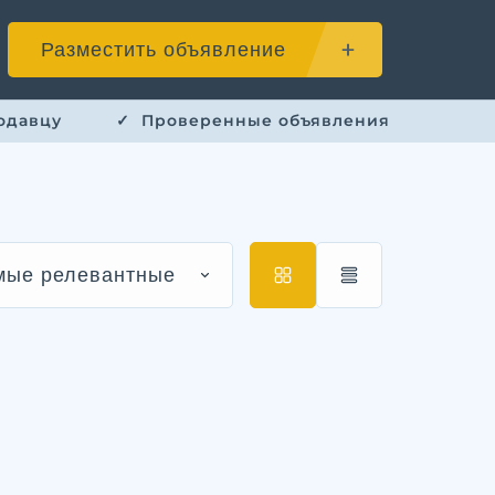
Разместить объявление
одавцу
✓ ​ Проверенные объявления
мые релевантные