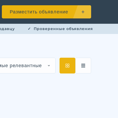
Разместить объявление
одавцу
✓ ​ Проверенные объявления
мые релевантные