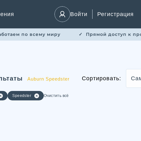
ления
Войти
Регистрация
Работаем по всему миру
✓ ​ Прямой доступ к пр
льтаты
Сортировать:
Са
Auburn Speedster
Speedster
Очистить всё