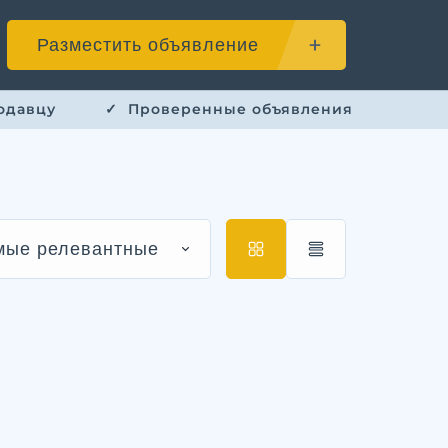
Разместить объявление
одавцу
✓ ​ Проверенные объявления
мые релевантные