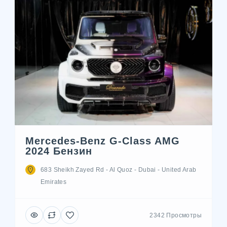
Mercedes-Benz G-Class AMG
2024 Бензин
683 Sheikh Zayed Rd - Al Quoz - Dubai - United Arab
Emirates
2342 Просмотры