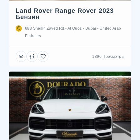
Land Rover Range Rover 2023
Бензин
683 Sheikh Zayed Rd - Al Quoz - Dubai - United Arab
Emirates
1890 Просмотры