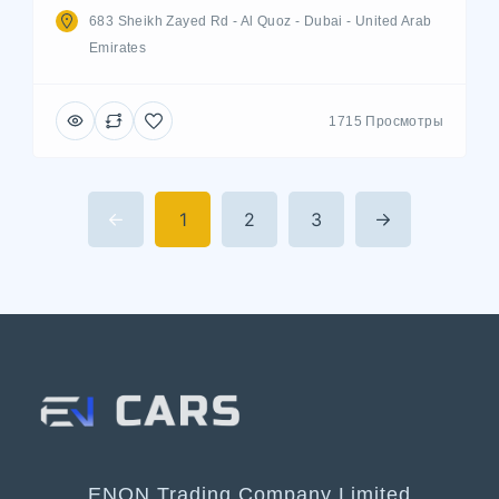
683 Sheikh Zayed Rd - Al Quoz - Dubai - United Arab
Emirates
1715 Просмотры
1
2
3
ENON Trading Company Limited