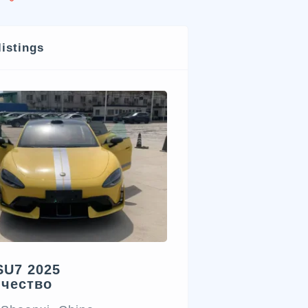
listings
SU7 2025
ичество