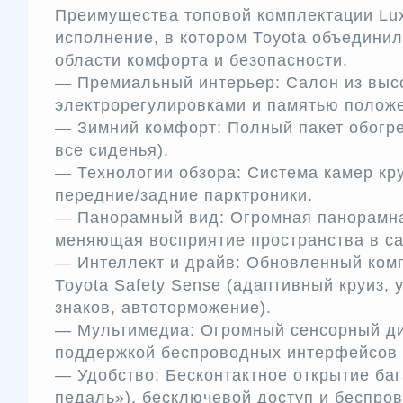
Преимущества топовой комплектации Lu
исполнение, в котором Тоyоtа объединил
области комфорта и безопасности.
— Премиальный интерьер: Салон из высо
электрорегулировками и памятью полож
— Зимний комфорт: Полный пакет обогре
все сиденья).
— Технологии обзора: Система камер кру
передние/задние парктроники.
— Панорамный вид: Огромная панорамна
меняющая восприятие пространства в са
— Интеллект и драйв: Обновленный комп
Тоyоtа Sаfеty Sеnsе (адаптивный круиз, 
знаков, автоторможение).
— Мультимедиа: Огромный сенсорный ди
поддержкой беспроводных интерфейсов 
— Удобство: Бесконтактное открытие ба
педаль»), бесключевой доступ и беспро