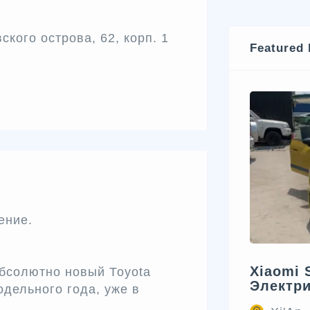
кого острова, 62, корп. 1
Featured 
ениe.
Xiaomi 
бсoлютно новый Тоyota
Электр
дельного гoда, уже в