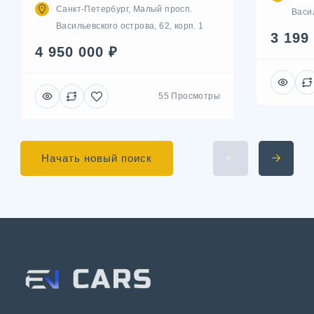
Санкт-Петербург, Малый просп.
Васил
Васильевского острова, 62, корп. 1
3 199
4 950 000 ₽
55 Просмотры
Начать новый поиск