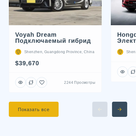
Voyah Dream
Hong
Подключаемый гибрид
Элек
Shenzhen, Guangdong Province, China
Shen
$39,670
2244 Просмотры
Показать все