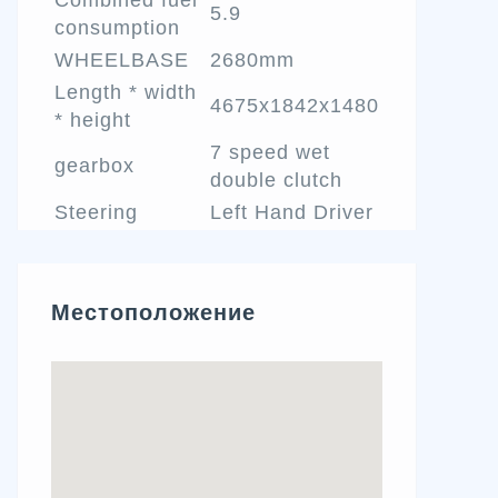
Combined fuel
5.9
consumption
WHEELBASE
2680mm
Length * width
4675x1842x1480
* height
7 speed wet
gearbox
double clutch
Steering
Left Hand Driver
Местоположение