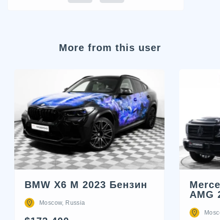
More from this user
BMW X6 M 2023 Бензин
Merce
AMG 
Moscow, Russia
Mosc