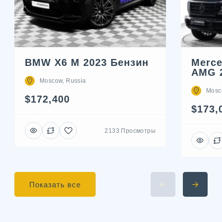
BMW X6 M 2023 Бензин
Merce
AMG 
Moscow, Russia
Mosc
$172,400
$173,
2133 Просмотры
Показать все