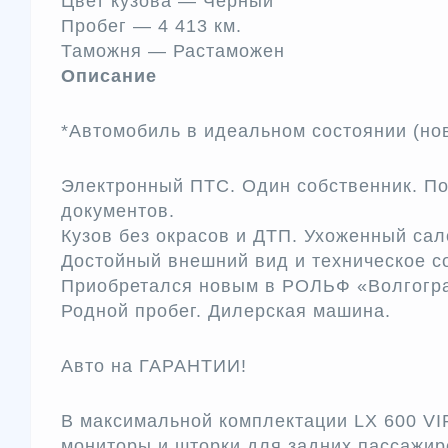
Цвет кузова —
Чёрный
Пробег —
4 413 км.
Таможня —
Растаможен
Описание
*Автомобиль в идеальном состоянии (но
Электронный ПТС. Один собственник. П
документов.
Кузов без окрасов и ДТП. Ухоженный сал
Достойный внешний вид и техническое со
Приобретался новым в РОЛЬФ «Волгогра
Родной пробег. Дилерская машина.
Авто на ГАРАНТИИ!
В максимальной комплектации LX 600 VIP
мониторы и шторки для задних пассажир