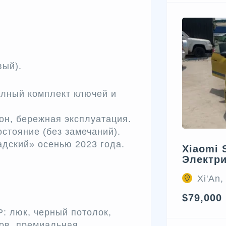
вый).
олный комплект ключей и
он, бережная эксплуатация.
стояние (без замечаний).
дский» осенью 2023 года.
Xiaomi 
Электр
Xi'An,
$79,000
: люк, черный потолок,
ов, премиальная