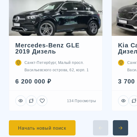
Mercedes-Benz GLE
Kia C
2019 Дизель
Дизе
Санкт-Петербург, Малый просп.
Санк
Васильевского острова, 62, корп. 1
Васил
6 200 000 ₽
3 700
134 Просмотры
Начать новый поиск