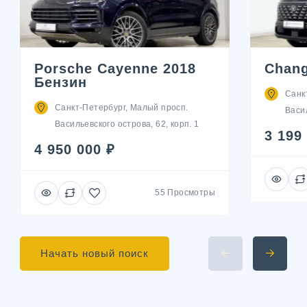
Porsche Cayenne 2018
Chang
Бензин
Санк
Санкт-Петербург, Малый просп.
Васил
Васильевского острова, 62, корп. 1
3 199
4 950 000 ₽
55 Просмотры
Начать новый поиск