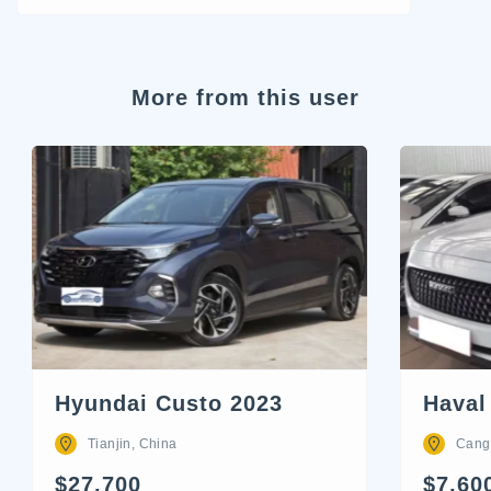
More from this user
Hyundai Custo 2023
Haval
Tianjin, China
Cang
$27,700
$7,60