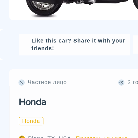
Like this car? Share it with your
friends!
Частное лицо
2 г
Honda
Honda