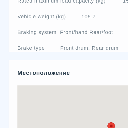
Rated maximum load capacity (kg) 1
Vehicle weight (kg) 105.7
Braking system Front/hand Rear/foot
Brake type Front drum, Rear drum
Местоположение