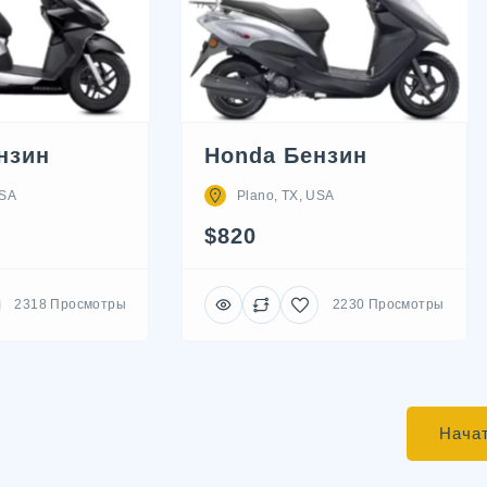
нзин
Honda Бензин
USA
Plano, TX, USA
$820
2318 Просмотры
2230 Просмотры
Начат