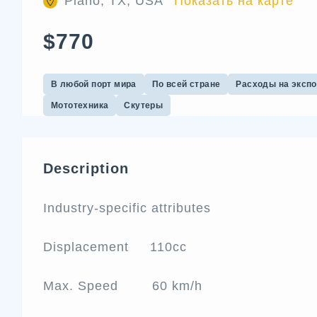
Plano, TX, USA
Показать на карте
$770
В любой порт мира
По всей стране
Расходы на эксп
Мототехника
Скутеры
Description
Industry-specific attributes
Displacement 110cc
Max. Speed 60 km/h