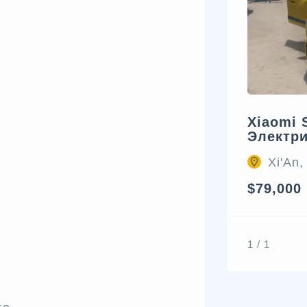
Xiaomi 
Электр
Xi'An,
$79,000
1 / 1