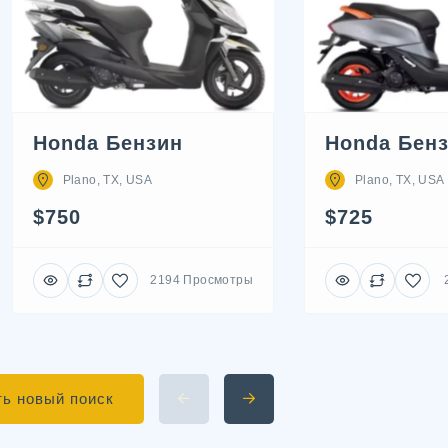
Honda Бензин
Honda Бен
Plano, TX, USA
Plano, TX, USA
$750
$725
2194 Просмотры
ь новый поиск