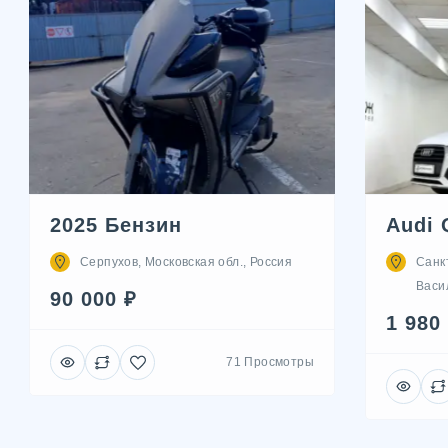
2025 Бензин
Audi 
Серпухов, Московская обл., Россия
Санк
Васил
90 000 ₽
1 980
71 Просмотры