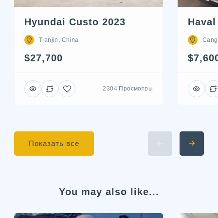
Hyundai Custo 2023
Haval
Tianjin, China
Cang
$27,700
$7,60
2304 Просмотры
Показать все
You may also like...