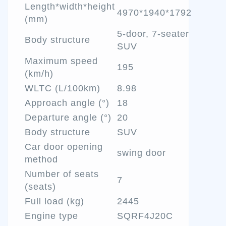
Length*width*height
4970*1940*1792
(mm)
5-door, 7-seater
Body structure
SUV
Maximum speed
195
(km/h)
WLTC (L/100km)
8.98
Approach angle (°)
18
Departure angle (°)
20
Body structure
SUV
Car door opening
swing door
method
Number of seats
7
(seats)
Full load (kg)
2445
Engine type
SQRF4J20C