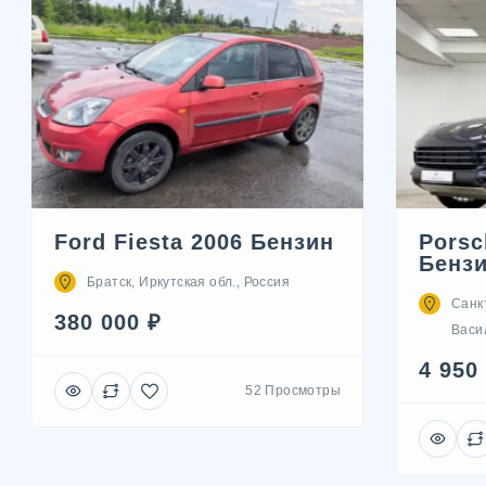
Ford Fiesta 2006 Бензин
Porsc
Бенз
Братск, Иркутская обл., Россия
Санк
380 000 ₽
Васил
4 950
52 Просмотры