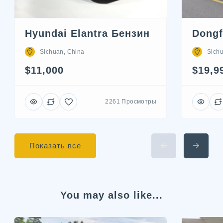
Hyundai Elantra Бензин
Dongf
Sichuan, China
Sich
$11,000
$19,9
2261 Просмотры
Показать все
You may also like...