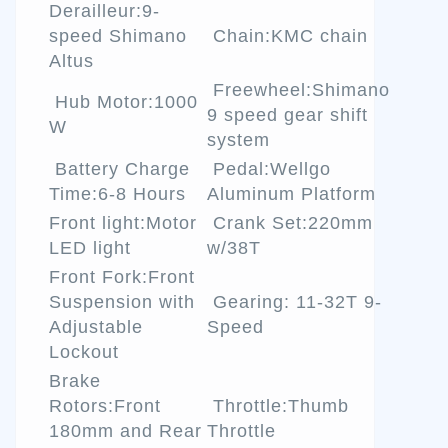
Derailleur:9-
speed Shimano
Chain:KMC chain
Altus
Freewheel:Shimano
Hub Motor:1000
9 speed gear shift
W
system
Battery Charge
Pedal:Wellgo
Time:6-8 Hours
Aluminum Platform
Front light:Motor
Crank Set:220mm
LED light
w/38T
Front Fork:Front
Suspension with
Gearing: 11-32T 9-
Adjustable
Speed
Lockout
Brake
Rotors:Front
Throttle:Thumb
180mm and Rear
Throttle