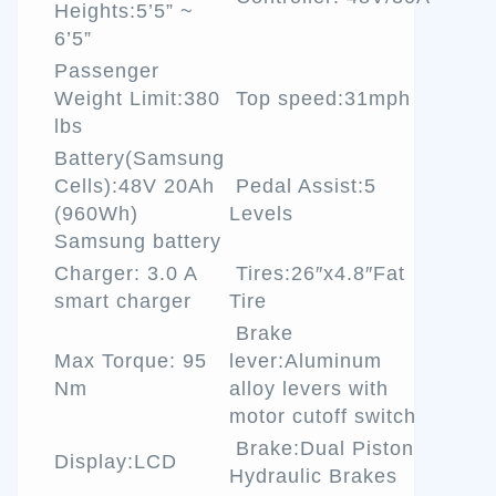
Heights:5’5” ~
6’5”
Passenger
Weight Limit:380
Top speed:31mph
lbs
Battery(Samsung
Cells):48V 20Ah
Pedal Assist:5
(960Wh)
Levels
Samsung battery
Charger: 3.0 A
Tires:26″x4.8″Fat
smart charger
Tire
Brake
Max Torque: 95
lever:Aluminum
Nm
alloy levers with
motor cutoff switch
Brake:Dual Piston
Display:LCD
Hydraulic Brakes