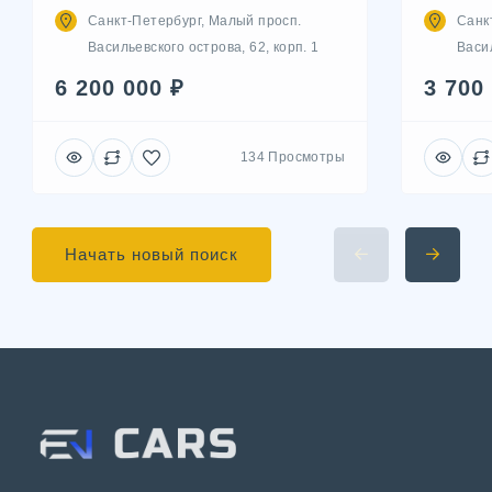
Санкт-Петербург, Малый просп.
Санк
Васильевского острова, 62, корп. 1
Васил
6 200 000 ₽
3 700
134 Просмотры
Начать новый поиск