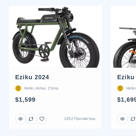
Eziku 2024
Eziku
Hefei, Anhui, China
Hefei
$1,599
$1,69
1652 Просмотры