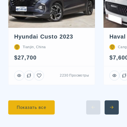
Hyundai Custo 2023
Haval
Tianjin, China
Cang
$27,700
$7,60
2230 Просмотры
Показать все