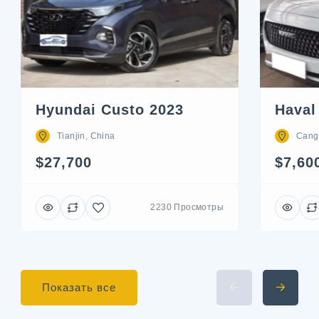
Hyundai Custo 2023
Haval
Tianjin, China
Cang
$27,700
$7,60
2230 Просмотры
Показать все