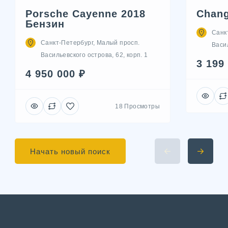
Porsche Cayenne 2018
Chang
Бензин
Санк
Санкт-Петербург, Малый просп.
Васил
Васильевского острова, 62, корп. 1
3 199
4 950 000 ₽
18 Просмотры
Начать новый поиск