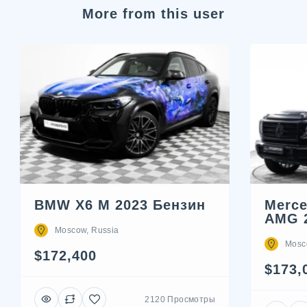
More from this user
BMW X6 M 2023 Бензин
Merce
AMG 
Moscow, Russia
Mosc
$172,400
$173,
2120 Просмотры