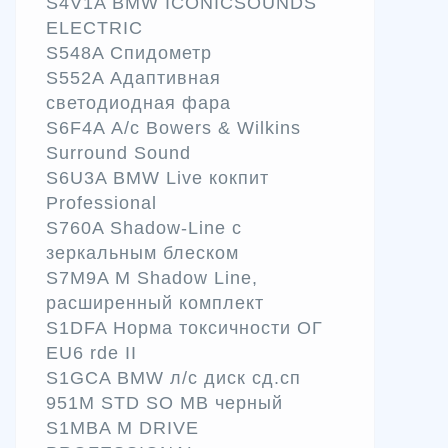
S4V1A BMW ICONICSOUNDS
ELECTRIC
S548A Спидометр
S552A Адаптивная
светодиодная фара
S6F4A А/с Bowers & Wilkins
Surround Sound
S6U3A BMW Live кокпит
Professional
S760A Shadow-Line с
зеркальным блеском
S7M9A M Shadow Line,
расширенный комплект
S1DFA Норма токсичности ОГ
EU6 rde II
S1GCA BMW л/с диск сд.сп
951M STD SO MB черный
S1MBA M DRIVE