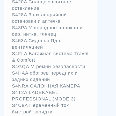
S420A Солнце защитное
остекление
S428A Знак аварийной
остановки и аптечка
S43PA Углеродное волокно и
сер. нитка, глянец
S453A Сиденья Пд с
вентиляцией
S4FLA Багажная система Travel
& Comfort
S4GQA M ремни безопасности
S4HAA обогрев передних и
задних сидений
S4NRA САЛОННАЯ КАМЕРА
S4T2A LADEKABEL
PROFESSIONAL (MODE 3)
S4U8A Переменный ток
быстрой зарядки