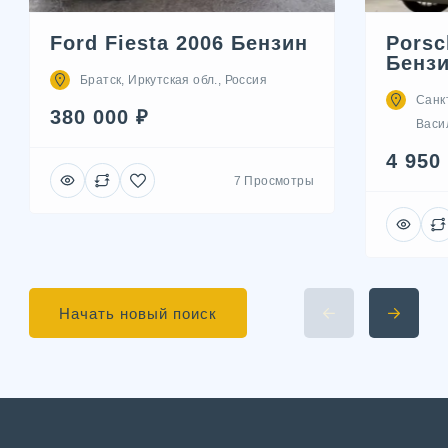
Ford Fiesta 2006 Бензин
Porsc
Бенз
Братск, Иркутская обл., Россия
Санк
380 000 ₽
Васил
4 950
7 Просмотры
Начать новый поиск