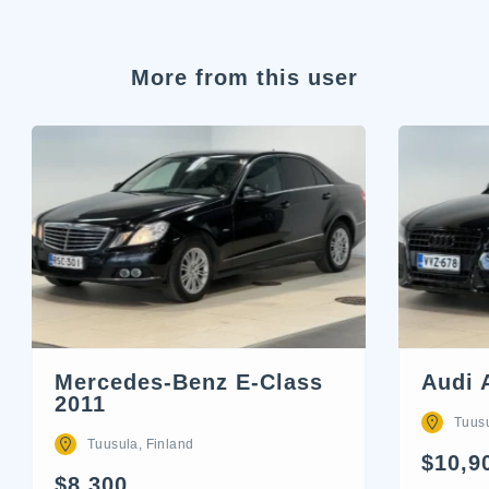
More from this user
Mercedes-Benz E-Class
Audi 
2011
Tuusu
Tuusula, Finland
$10,9
$8,300