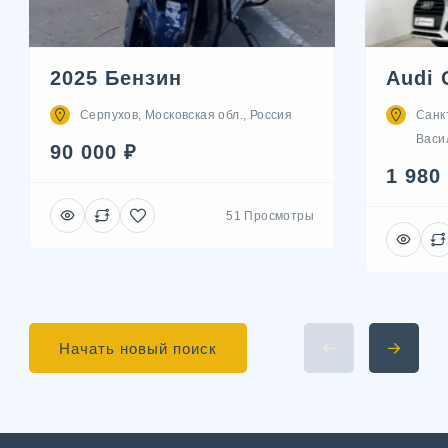
2025 Бензин
Audi 
Серпухов, Московская обл., Россия
Санк
Васил
90 000 ₽
1 980
51 Просмотры
Начать новый поиск