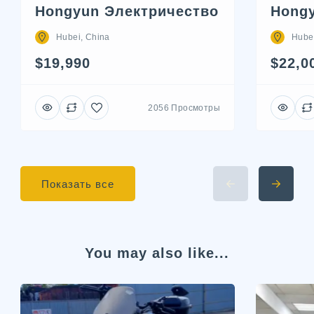
Hongyun Электричество
Hong
Hubei, China
Hube
$19,990
$22,0
2056 Просмотры
Показать все
You may also like...