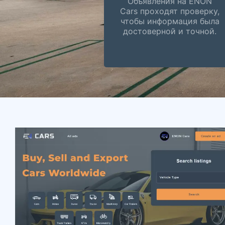
Объявления на ENON
Cars проходят проверку,
чтобы информация была
достоверной и точной.