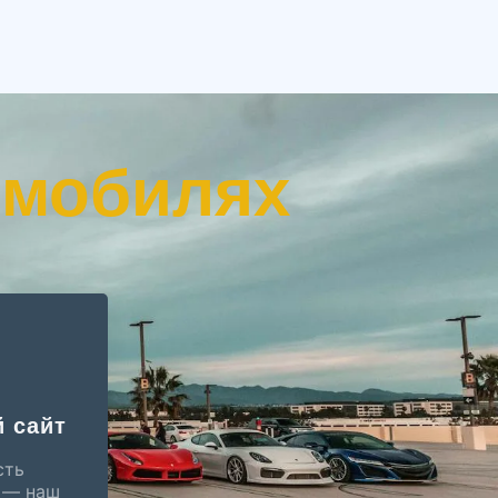
омобилях
 сайт
сть
 — наш