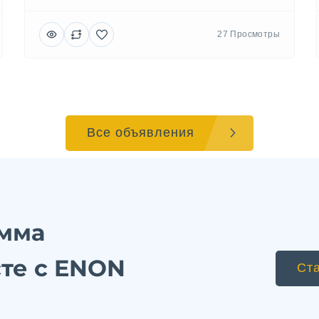
27 Просмотры
Все объявления
амма
сте с ENON
Ст