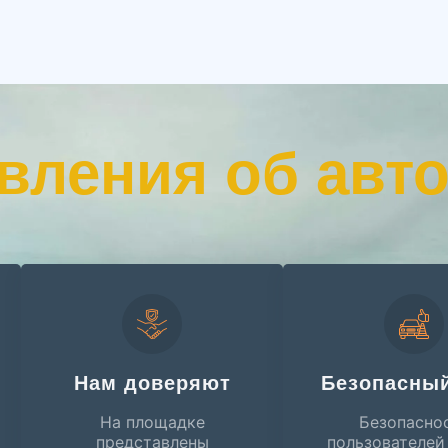
вления об авт
Нам доверяют
Безопасный
На площадке
Безопасно
представлены
пользователей