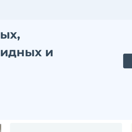
ых,
ридных и