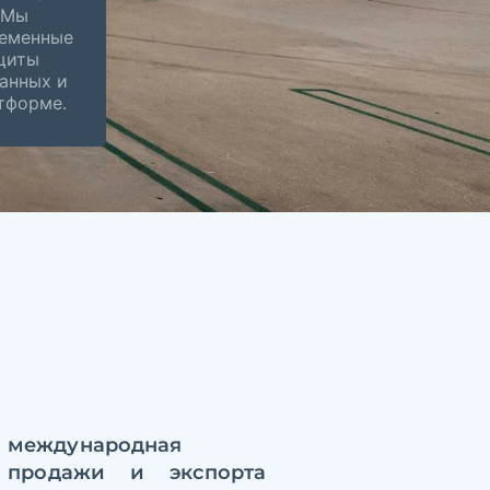
 Мы
еменные
щиты
анных и
тформе.
международная
 продажи и экспорта