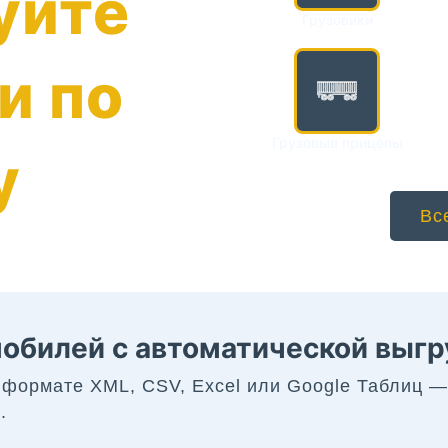
уйте
Грузовики
и по
Грузовые прицепы
у
Вс
обилей с автоматической выгр
в формате XML, CSV, Excel или Google Таблиц 
.