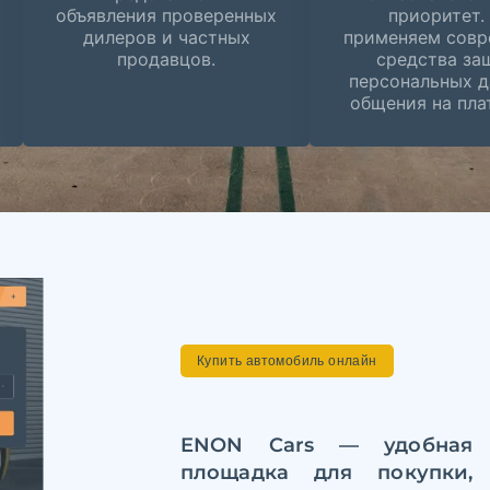
объявления проверенных
приоритет.
дилеров и частных
применяем совр
продавцов.
средства за
персональных д
общения на пла
Купить автомобиль онлайн
ENON Cars — удобная 
площадка для покупки,